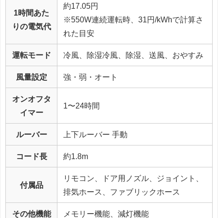
約17.05円
1時間あた
※550W連続運転時、31円/kWhで計算さ
りの電気代
れた目安
運転モード
冷風、除湿冷風、除湿、送風、おやすみ
風量設定
強・弱・オート
オンオフタ
1〜24時間
イマー
ルーバー
上下ルーバー 手動
コード長
約1.8m
リモコン、ドア用ノズル、ジョイント、
付属品
排気ホース、ファブリックホース
その他機能
メモリー機能、減灯機能