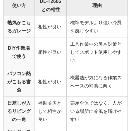
DL-T2606
使い方
理由
との相性
熱気がこも
標準モデルより強い冷風
相性が良い
るガレージ
を感じやすい
工具作業中の暑さ対策と
DIY作業場
相性が良い
してスポット使用しやす
で使う
い
パソコン熱
機器熱が気になる作業ス
がこもる書
相性が良い
ペースの補助に向く
斎
日差しが入
補助冷房と
部屋全体ではなく、人が
るリビング
して相性が
いる場所に冷風を届けや
の一角
良い
すい