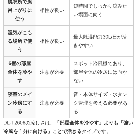
脱衣所で風
短時間でしっかり涼みた
呂上がりに
相性が良い
い場面に向く
使う
湿気がこも
最大除湿能力30L/日が活
る場所で使
相性が良い
きやすい
う
6畳の部屋
スポット冷風機であり、
全体を冷や
注意が必要
部屋全体の冷房には向か
す
ない
寝室のメイ
音・本体サイズ・水タン
ン冷房にす
注意が必要
ク管理を考える必要があ
る
る
DL-T2606の涼しさは、
「部屋全体を冷やす」よりも「強い
冷風を自分に向ける」ことで活きる
タイプです。