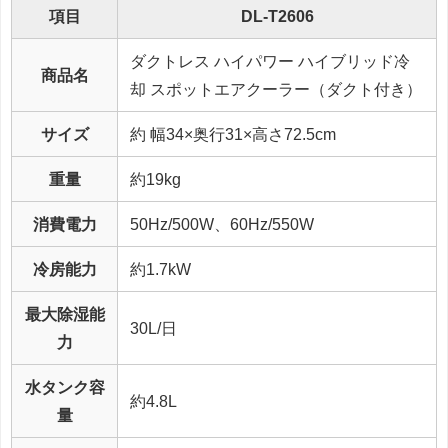
項目
DL-T2606
ダクトレス ハイパワー ハイブリッド冷
商品名
却 スポットエアクーラー（ダクト付き）
サイズ
約 幅34×奥行31×高さ72.5cm
重量
約19kg
消費電力
50Hz/500W、60Hz/550W
冷房能力
約1.7kW
最大除湿能
30L/日
力
水タンク容
約4.8L
量