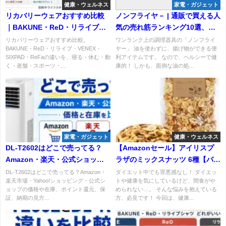
健康・ウェルネス
家電・ガジェット
リカバリーウェアおすすめ比較
ノンフライヤ－ | 通販で買える人
｜BAKUNE・ReD・リライブ・
気の売れ筋ランキング10選、口
VENEX・SIXPAD・ReFaの違い
コミあり
リカバリーウェアおすすめ比較。
ワンランク上の調理器具の「ノンフライ
BAKUNE・ReD・リライブ・VENEX・
ヤー」 油を使わずに、揚げ物ができる便
と選び方
SIXPAD・ReFaの違いを、寝る・休む・動
利アイテムです。 なので、ヘルシーで健
く・老舗・スポーツ・...
康的！ しかも、面倒な油の処...
家電・ガジェット
健康・ウェルネス
DL-T2602はどこで売ってる？
【Amazonセール】アイリスプ
Amazon・楽天・公式ショップ
ラザのミックスナッツ 6種【バナ
の価格と在庫を比較
ナチップス入り】で健康的にお
DL-T2602はどこで売ってる？Amazon・
ダイエット中でも罪悪感なし！ ダイエッ
楽天市場・Yahoo!ショッピング・公式シ
トや健康を気にしているけど、間食がや
やつを楽しもう
ョップの価格や在庫、ポイント還元、保
められない…。 そんな悩みを抱えている
証、納期の見方...
方、必見です！ 今回は、健康...