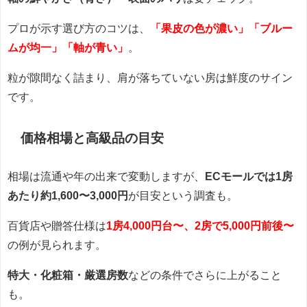
プロが示す選び方のコツは、
「果皮の色が濃い」「ブルー
ムが均一」「軸が青い」
。
粒が隙間なく詰まり、肩が落ちていない房は鮮度のサイン
です。
価格相場と高級品の目安
相場は流通や年の出来で変動しますが、
ECモールでは1房
あたり約1,600〜3,000円
が目安という調査も。
百貨店や贈答仕様は
1房4,000円台〜、2房で5,000円前後〜
の例が見られます。
特大・化粧箱・厳選房数
などの条件でさらに上がること
も。