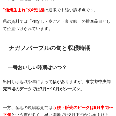
“信州生まれ”の特別感
は通販でも強い訴求点です。
県の資料では「種なし・皮ごと・良食味」の推進品目とし
て位置づけられています。
ナガノパープルの旬と収穫時期
一番おいしい時期はいつ？
出回りは地域や年によって幅がありますが、
東京都中央卸
売市場のデータでは7月〜10月がシーズン
。
一方、産地の現場感覚では
収穫・販売のピークは9月中旬〜
下旬
という声が多く、早い園地では8月下旬から始まりま