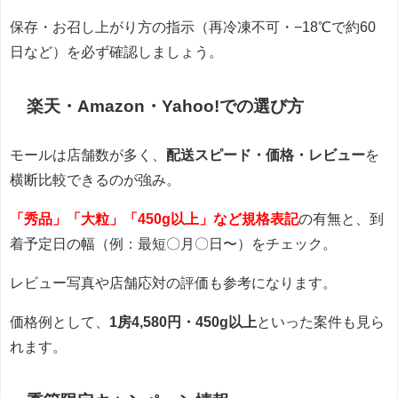
保存・お召し上がり方の指示（再冷凍不可・−18℃で約60
日など）を必ず確認しましょう。
楽天・Amazon・Yahoo!での選び方
モールは店舗数が多く、
配送スピード・価格・レビュー
を
横断比較できるのが強み。
「秀品」「大粒」「450g以上」など規格表記
の有無と、到
着予定日の幅（例：最短〇月〇日〜）をチェック。
レビュー写真や店舗応対の評価も参考になります。
価格例として、
1房4,580円・450g以上
といった案件も見ら
れます。