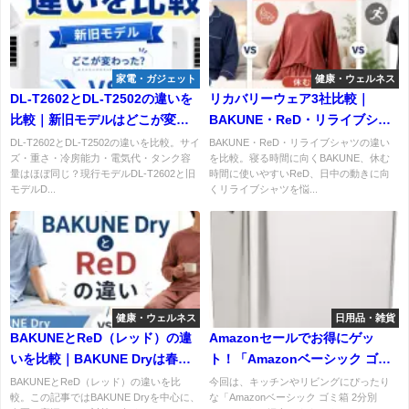
家電・ガジェット
健康・ウェルネス
DL-T2602とDL-T2502の違いを
リカバリーウェア3社比較｜
比較｜新旧モデルはどこが変わ
BAKUNE・ReD・リライブシャ
った？
ツはどれがいい？悩み別に選び
DL-T2602とDL-T2502の違いを比較。サイ
BAKUNE・ReD・リライブシャツの違い
ズ・重さ・冷房能力・電気代・タンク容
を比較。寝る時間に向くBAKUNE、休む
方を解説
量はほぼ同じ？現行モデルDL-T2602と旧
時間に使いやすいReD、日中の動きに向
モデルD...
くリライブシャツを悩...
健康・ウェルネス
日用品・雑貨
BAKUNEとReD（レッド）の違
Amazonセールでお得にゲッ
いを比較｜BAKUNE Dryは春
ト！「Amazonベーシック ゴミ
夏・寝汗対策に向く？
箱 2分別 2×15L」がおしゃれで
BAKUNEとReD（レッド）の違いを比
今回は、キッチンやリビングにぴったり
較。この記事ではBAKUNE Dryを中心に、
な「Amazonベーシック ゴミ箱 2分別
機能的