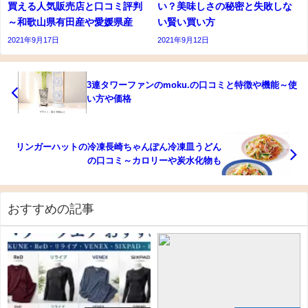
買える人気販売店と口コミ評判
い？美味しさの秘密と失敗しな
～和歌山県有田産や愛媛県産
い賢い買い方
2021年9月17日
2021年9月12日
3連タワーファンのmoku.の口コミと特徴や機能～使
い方や価格
リンガーハットの冷凍長崎ちゃんぽん冷凍皿うどん
の口コミ～カロリーや炭水化物も
おすすめの記事