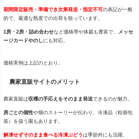
期間限定販売・準備でき次第発送・指定不可
の表記が一般
的で、最適な熟度での出荷を狙っています。
1房・2房・詰め合わせ
など価格帯や体裁も豊富で、
メッセ
ージカードやのし
にも対応。
価格実例は上記のとおり。
農家直販サイトのメリット
農家直販は
収穫の手応えをそのまま発送
できるのが魅力。
房ごとの個性
や畑のストーリーが伝わり、冷凍品（粒個包
装）を扱う園もあります。
解凍せずそのまま食べる冷凍ぶどう
は季節外にも活躍。