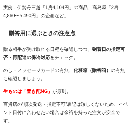
実例：伊勢丹三越「1房4,104円」の商品、髙島屋「2房
4,860〜5,490円」の企画など。
贈答用に選ぶときの注意点
贈る相手が受け取れる日程を確認しつつ、
到着日の指定可
否・再配達の保冷対応
をチェック。
のし・メッセージカードの有無、
化粧箱（贈答箱）
の有無
も確認しましょう。
生ものは「置き配NG」
が原則。
百貨店の“順次発送・指定不可”表記は珍しくないため、イベ
ント日付に合わせたい場合は余裕を持った注文が安全で
す。