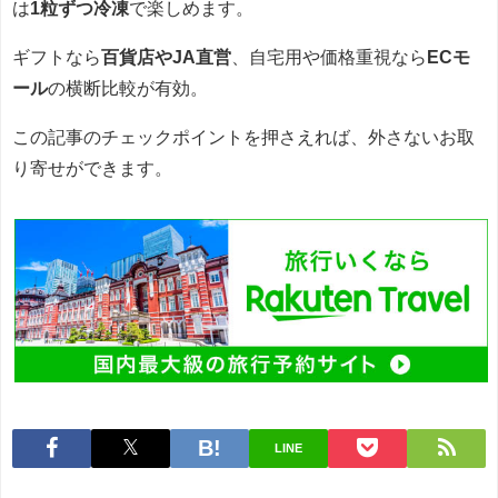
は
1粒ずつ冷凍
で楽しめます。
ギフトなら
百貨店やJA直営
、自宅用や価格重視なら
ECモ
ール
の横断比較が有効。
この記事のチェックポイントを押さえれば、外さないお取
り寄せができます。
LINE