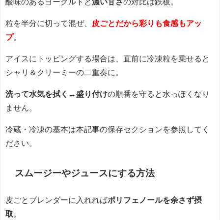
酸味のあるヨーグルトと
濃い甘さ
の対比は鉄板。
粒を半分に切って混ぜ、
皮ごとだから彩りも食感もアッ
プ
。
アイスにトッピングする場合は、直前に冷凍粒を乗せると
シャリ＆クリーミーの二重奏に。
洗って水気を拭く→盛り付け
の順番を守ると水っぽくなり
ません。
冷蔵・冷凍の基本は本記事の保存セクションを参照してく
ださい。
スムージーやジュースにする方法
皮ごとブレンダーに入れれば
ポリフェノールを余さず摂
取
。