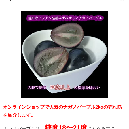
オンラインショップで人気のナガノパープル2kgの売れ筋
を紹介します。
糖度18〜21度
ナガノパープルは、
にもなる甘さ。