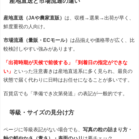
産地直送と市場流通の違い
産地直送（JAや農家直販）
は、収穫→選果→出荷が早く、
鮮度重視の人向け。
市場流通（量販・ECモール）
は品揃えや価格帯が広く、比
較検討しやすい強みがあります。
「出荷時期が天候で前後する」「到着日の指定ができな
い」
といった注意書きは産地直送系に多く見られ、最良の
状態で届く代わりに日時はお任せになることが多いです。
百貨店でも「準備でき次第発送」の表記が一般的です。
等級・サイズの見分け方
ページに等級表記がない場合でも、
写真の粒の詰まり方・
軸の鮮やかさ（青さ）・表面のハリ
は要チェック。