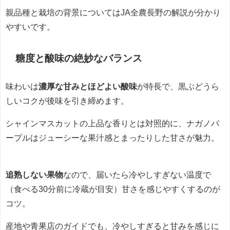
親品種と栽培の背景についてはJA全農長野の解説が分かり
やすいです。
糖度と酸味の絶妙なバランス
味わいは
濃厚な甘みとほどよい酸味
が特長で、黒ぶどうら
しいコクが後味を引き締めます。
シャインマスカットの上品な香りとは対照的に、ナガノパ
ープルはジューシーな果汁感とまったりした甘さが魅力。
追熟しない果物
なので、届いたら冷やしすぎない温度で
（食べる30分前に冷蔵が目安）甘さを感じやすくするのが
コツ。
産地や青果店のガイドでも、冷やしすぎると甘みを感じに