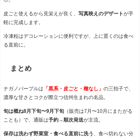
皮ごと使えるから見栄えが良く、
写真映えのデザート
が手
軽に完成します。
冷凍粒はデコレーションに便利ですが、上に置くのは食べ
る直前に。
まとめ
ナガノパープルは
「黒系・皮ごと・種なし」
の三拍子で、
濃厚な甘さとコクが際立つ信州生まれの名品。
旬は概ね8月下旬〜9月下旬
（販売は7月〜10月にまたがる
ことも）で、通販は
予約→順次発送
が主流。
保存は洗わず野菜室・食べる直前に洗う
、食べ切れない分