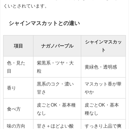
くいとされています。
シャインマスカットとの違い
シャインマスカッ
項目
ナガノパープル
ト
色・見た
紫黒系・ツヤ・大
黄緑色・透明感
目
粒
黒系のコク・濃い
マスカット香が華
香り
甘さ
やか
皮ごとOK・基本種
皮ごとOK・基本
食べ方
なし
種なし
味の方向
甘さ＋ほどよい酸
すっきり上品で爽