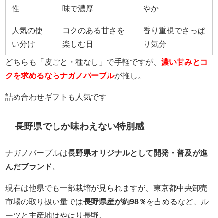
性
味で濃厚
やか
人気の使
コクのある甘さを
香り重視でさっぱ
い分け
楽しむ日
り気分
どちらも「皮ごと・種なし」で手軽ですが、
濃い甘みとコ
クを求めるならナガノパープル
が推し。
詰め合わせギフトも人気です
長野県でしか味わえない特別感
ナガノパープルは
長野県オリジナルとして開発・普及が進
んだブランド
。
現在は他県でも一部栽培が見られますが、東京都中央卸売
市場の取り扱い量では
長野県産が約98％
を占めるなど、ル
ーツと主産地はやはり長野。