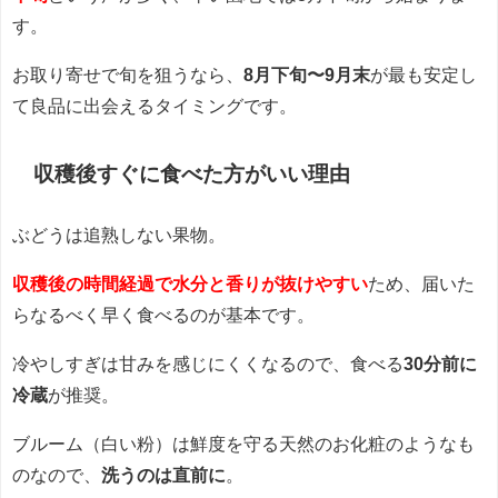
す。
お取り寄せで旬を狙うなら、
8月下旬〜9月末
が最も安定し
て良品に出会えるタイミングです。
収穫後すぐに食べた方がいい理由
ぶどうは追熟しない果物。
収穫後の時間経過で水分と香りが抜けやすい
ため、届いた
らなるべく早く食べるのが基本です。
冷やしすぎは甘みを感じにくくなるので、食べる
30分前に
冷蔵
が推奨。
ブルーム（白い粉）は鮮度を守る天然のお化粧のようなも
のなので、
洗うのは直前に
。