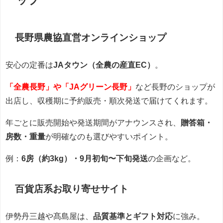
ップ
長野県農協直営オンラインショップ
安心の定番は
JAタウン（全農の産直EC）
。
「全農長野」や「JAグリーン長野」
など長野のショップが
出店し、収穫期に予約販売・順次発送で届けてくれます。
年ごとに販売開始や発送期間がアナウンスされ、
贈答箱・
房数・重量
が明確なのも選びやすいポイント。
例：
6房（約3kg）・9月初旬〜下旬発送
の企画など。
百貨店系お取り寄せサイト
伊勢丹三越や髙島屋は、
品質基準とギフト対応
に強み。