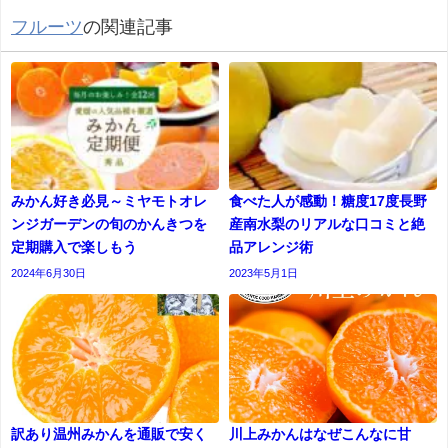
フルーツ
の関連記事
みかん好き必見～ミヤモトオレ
食べた人が感動！糖度17度長野
ンジガーデンの旬のかんきつを
産南水梨のリアルな口コミと絶
定期購入で楽しもう
品アレンジ術
2024年6月30日
2023年5月1日
訳あり温州みかんを通販で安く
川上みかんはなぜこんなに甘