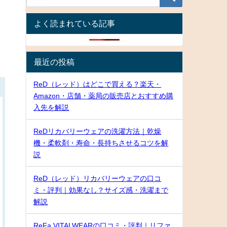
よく読まれている記事
最近の投稿
ReD（レッド）はどこで買える？楽天・
Amazon・店舗・薬局の販売店とおすすめ購
入先を解説
ReDリカバリーウェアの洗濯方法｜乾燥
機・柔軟剤・寿命・長持ちさせるコツを解
説
ReD（レッド）リカバリーウェアの口コ
ミ・評判｜効果なし？サイズ感・洗濯まで
解説
ReFa VITALWEARの口コミ・評判｜リファ