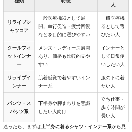
種類
特徴
人
一般医療機器として展
一般医療機
リライブシ
開。血行促進・疲労回復
器として選
ャツコア
などを目的に選びやすい
びたい人
クールフィ
メンズ・レディース展開
インナーと
ットインナ
あり。価格も比較的見や
して日常使
ー
すい
いしたい人
リライブイ
肌着感覚で着やすいイン
服の下に着
ンナー
ナー系
たい人
立ち仕事・
パンツ・ス
下半身や脚まわりを意識
歩く時間が
パッツ系
したい人向け
長い人
迷ったら、まずは
上半身に着るシャツ・インナー系
から見